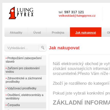
tel:
597 317 121
velkosklad@luingpyrex.cz
Aktuality
Úvod
Prodejna
Jak nakupovat
O
Jak nakupovat
•
Protipožární zabezpečení
staveb
Náš elektronický obchod je vyt
získání souvisejících informac
•
Zařízení pro zásobování
vodou
srozumitelné.Přesto Vám níže
•
Zdravotnické a záchranné
prostředky
Zboží je rozděleno do kategorií
•
Vytyčovací prostředky
Pokud jste vybrali konkrétní p
•
Osvětlení, elektrocentrály a
ventilátory
ZÁKLADNÍ INFORM
•
Čerpadla