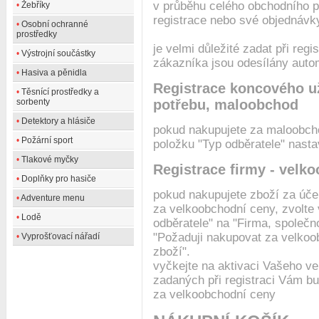
v průběhu celého obchodního p
•
Žebříky
registrace nebo své objednávk
•
Osobní ochranné
prostředky
je velmi důležité zadat při reg
•
Výstrojní součástky
zákazníka jsou odesílány autom
•
Hasiva a pěnidla
Registrace koncového už
•
Těsnící prostředky a
potřebu, maloobchod
sorbenty
•
Detektory a hlásiče
pokud nakupujete za maloobcho
•
Požární sport
položku "Typ odběratele" nasta
•
Tlakové myčky
Registrace firmy - velk
•
Doplňky pro hasiče
pokud nakupujete zboží za úče
•
Adventure menu
za velkoobchodní ceny, zvolte 
•
Lodě
odběratele" na "Firma, společn
"Požaduji nakupovat za velkoo
•
Vyprošťovací nářadí
zboží".
vyčkejte na aktivaci Vašeho ve
zadaných při registraci Vám b
za velkoobchodní ceny