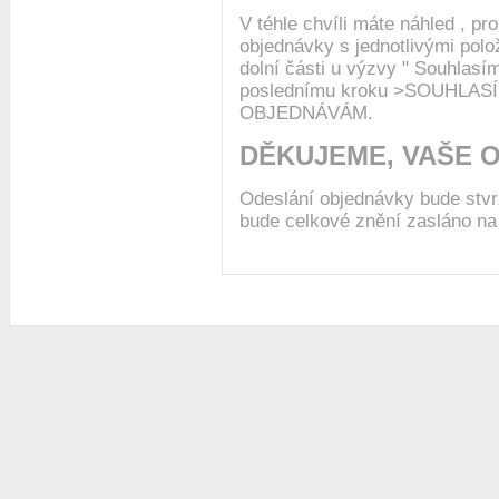
V téhle chvíli máte náhled , pr
objednávky s jednotlivými polo
dolní části u výzvy " Souhlas
poslednímu kroku >SOUHLA
OBJEDNÁVÁM.
DĚKUJEME, VAŠE 
Odeslání objednávky bude stv
bude celkové znění zasláno na