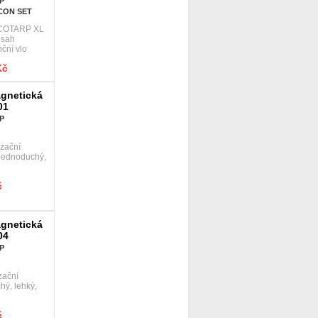
P
ECON SET
CCOTARP XL
bsah
nční vlo
Kč
agnetická
01
P
zační
Jednoduchý,
č
agnetická
04
P
zační
ý, lehký,
č