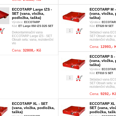
ECCOTARP Large IZS -
ECCOTARP M -
SET (vana, vložka,
(vana, vložka,
podložka, taška)
taška)
Výrobce:
ECCOTARP
Výrobce:
ECCOTAR
Kód:
ET Large 050 IZS D25 SET
Kód:
ET020 M SET
Dekontaminační vana
Skládací vana E
ECCOTARP Large IZS - SET
SET Obsah setu: v
Obsah setu: vana, rezistenční
rezistenční vložka,
vlo
Cena:
12993,- 
Cena:
32808,- Kč
ECCOTARP S -
(vana, vložka,
taška)
Výrobce:
ECCOTAR
Kód:
ET010 S SET
Skládací vana EC
SET Obsah setu: v
rezistenční vložka,
Cena:
9292,- K
ECCOTARP XL - SET
ECCOTARP XL
(vana, vložka, podložka,
SET (vana, vlo
taška)
podložka, tašk