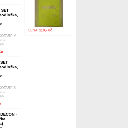
 SET
 podložka,
P
CENA:
110,- Kč
CCOTARP M -
ana,
 po
Kč
 SET
 podložka,
P
COTARP S -
ana,
 po
č
 DECON -
žka,
a)