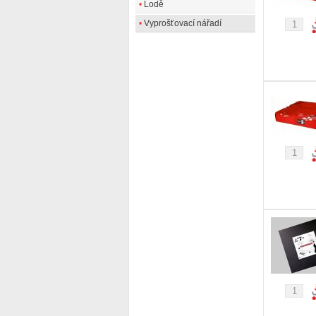
•
Lodě
•
Vyprošťovací nářadí