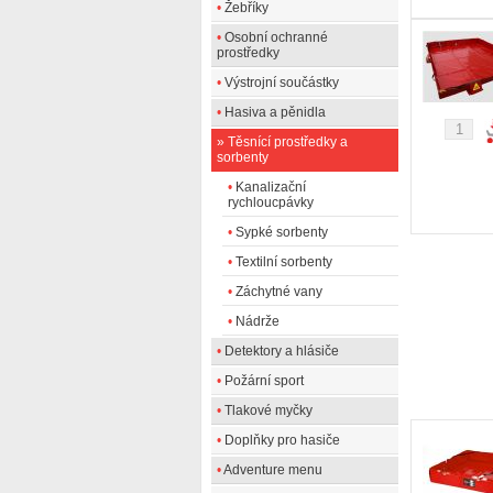
•
Žebříky
•
Osobní ochranné
prostředky
•
Výstrojní součástky
•
Hasiva a pěnidla
»
Těsnící prostředky a
sorbenty
•
Kanalizační
rychloucpávky
•
Sypké sorbenty
•
Textilní sorbenty
•
Záchytné vany
•
Nádrže
•
Detektory a hlásiče
•
Požární sport
•
Tlakové myčky
•
Doplňky pro hasiče
•
Adventure menu