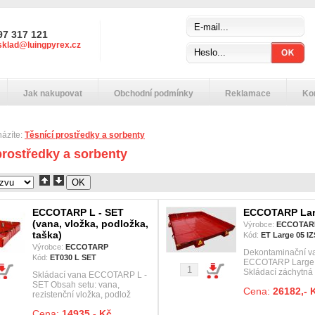
97 317 121
sklad@luingpyrex.cz
Jak nakupovat
Obchodní podmínky
Reklamace
Ko
házíte:
Těsnící prostředky a sorbenty
prostředky a sorbenty
ECCOTARP L - SET
ECCOTARP Lar
(vana, vložka, podložka,
Výrobce:
ECCOTAR
taška)
Kód:
ET Large 05 IZ
Výrobce:
ECCOTARP
Dekontaminační v
Kód:
ET030 L SET
ECCOTARP Large 
Skládací záchytná
Skládací vana ECCOTARP L -
SET Obsah setu: vana,
Cena:
26182,- 
rezistenční vložka, podlož
Cena:
14935,- Kč