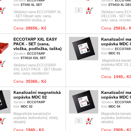
Výrobce:
ECCOTARP
Výrobce:
ECCOTAR
Kód:
ET040 XL SET
Kód:
ET0410 XL D
Skládací vana ECCOTARP XL
Skládací vana E
- SET Obsah setu: vana,
DELCON - SET O
rezistenční vložka, p
setu: vana, reziste
Cena:
28656,- Kč
Cena:
25610,- 
ECCOTARP XXL EASY
Kanalizační m
PACK - SET (vana,
ucpávka MDC 
vložka, podložka, taška)
Výrobce:
ECCOTAR
Kód:
MDC 01
Výrobce:
ECCOTARP
Kód:
ET0510 XXL SET
Magnetická kanali
ucpávka MDC 01 
Skládací vana ECCOTARP
lehký,
XXL EASY PACK - SET Obsah
setu: vana, rezistenční
Cena:
1440,- K
Cena:
35366,- Kč
Kanalizační magnetická
Kanalizační m
ucpávka MDC 02
ucpávka MDC 
Výrobce:
ECCOTARP
Výrobce:
ECCOTAR
Kód:
MDC 02
Kód:
MDC 04
Magnetická kanalizační
Magnetická kanali
ucpávka Jednoduchý, lehký,
ucpávka Jednoduch
skladný
skladný
Cena:
1940,- Kč
Cena:
2909,- K