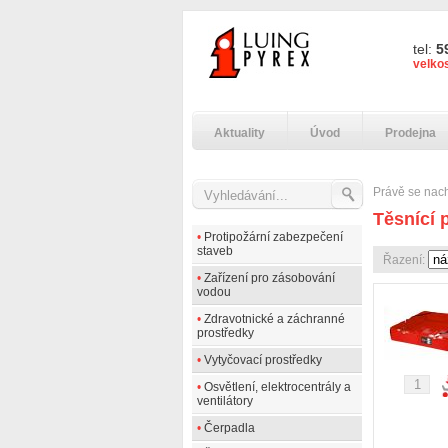
tel:
5
velko
Aktuality
Úvod
Prodejna
Právě se nac
Těsnící 
•
Protipožární zabezpečení
staveb
Řazení:
•
Zařízení pro zásobování
vodou
•
Zdravotnické a záchranné
prostředky
•
Vytyčovací prostředky
•
Osvětlení, elektrocentrály a
ventilátory
•
Čerpadla