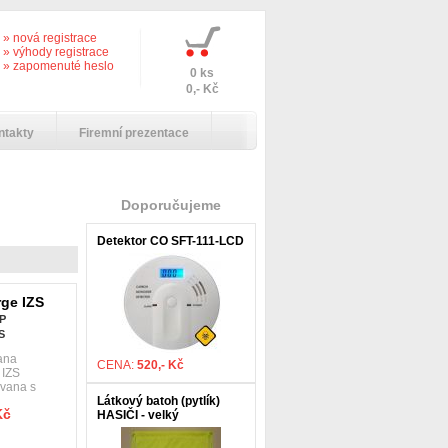
» nová registrace
» výhody registrace
» zapomenuté heslo
0 ks
0,- Kč
ntakty
Firemní prezentace
Doporučujeme
Detektor CO SFT-111-LCD
ge IZS
P
S
ana
CENA:
520,- Kč
IZS
 vana s
Látkový batoh (pytlík)
Kč
HASIČI - velký