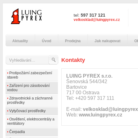
tel:
597 317 121
velkosklad@luingpyrex.cz
Aktuality
Úvod
Prodejna
Jak nakupovat
O
Kontakty
•
Protipožární zabezpečení
LUING PYREX s.r.o.
staveb
Šenovská 544/342
•
Zařízení pro zásobování
Bartovice
vodou
717 00 Ostrava
Tel: +420 597 317 111
•
Zdravotnické a záchranné
prostředky
E-mail:
velkosklad@luingpyrex
•
Vytyčovací prostředky
Web:
www.luingpyrex.cz
•
Osvětlení, elektrocentrály a
ventilátory
•
Čerpadla