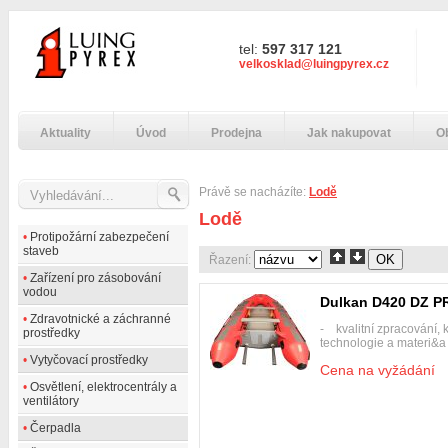
tel:
597 317 121
velkosklad@luingpyrex.cz
Aktuality
Úvod
Prodejna
Jak nakupovat
O
Právě se nacházíte:
Lodě
Lodě
•
Protipožární zabezpečení
staveb
Řazení:
•
Zařízení pro zásobování
vodou
Dulkan D420 DZ P
•
Zdravotnické a záchranné
- kvalitní zpracování, k
prostředky
technologie a materi&a
•
Vytyčovací prostředky
Cena na vyžádání
•
Osvětlení, elektrocentrály a
ventilátory
•
Čerpadla