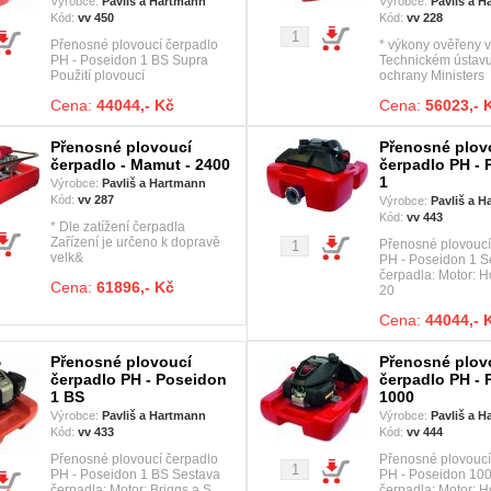
Výrobce:
Pavliš a Hartmann
Výrobce:
Pavliš a 
Kód:
vv 450
Kód:
vv 228
Přenosné plovoucí čerpadlo
* výkony ověřeny v
PH - Poseidon 1 BS Supra
Technickém ústavu
Použití plovoucí
ochrany Ministers
Cena:
44044,- Kč
Cena:
56023,- 
Přenosné plovoucí
Přenosné plov
čerpadlo - Mamut - 2400
čerpadlo PH -
1
Výrobce:
Pavliš a Hartmann
Kód:
vv 287
Výrobce:
Pavliš a 
Kód:
vv 443
* Dle zatížení čerpadla
Zařízení je určeno k dopravě
Přenosné plovoucí
velk&
PH - Poseidon 1 S
čerpadla: Motor:
Cena:
61896,- Kč
20
Cena:
44044,- 
Přenosné plovoucí
Přenosné plov
čerpadlo PH - Poseidon
čerpadlo PH -
1 BS
1000
Výrobce:
Pavliš a Hartmann
Výrobce:
Pavliš a 
Kód:
vv 433
Kód:
vv 444
Přenosné plovoucí čerpadlo
Přenosné plovoucí
PH - Poseidon 1 BS Sestava
PH - Poseidon 10
čerpadla: Motor: Briggs a S
čerpadla: Motor: