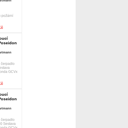
Hartmann
 požární
Kč
oucí
 Poseidon
Hartmann
 čerpadlo
estava
 Honda GCVx
Kč
oucí
 Poseidon
Hartmann
 čerpadlo
00 Sestava
 Honda GCVx