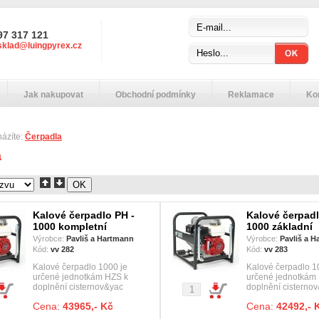
97 317 121
sklad@luingpyrex.cz
Jak nakupovat
Obchodní podmínky
Reklamace
Ko
házíte:
Čerpadla
a
Kalové čerpadlo PH -
Kalové čerpadl
1000 kompletní
1000 základní
Výrobce:
Pavliš a Hartmann
Výrobce:
Pavliš a 
Kód:
vv 282
Kód:
vv 283
Kalové čerpadlo 1000 je
Kalové čerpadlo 1
určené jednotkám HZS k
určené jednotkám
doplnění cisternov&yac
doplnění cisterno
Cena:
43965,- Kč
Cena:
42492,- 