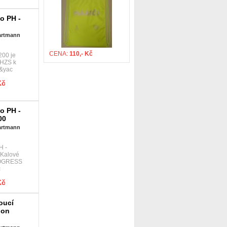
o PH -
Hartmann
CENA:
110,- Kč
200 je
 HZS k
v&yac
Kč
o PH -
00
Hartmann
H -
Kalové
ROGRESS
c
Kč
oucí
lon