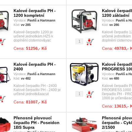
Kalové čerpadlo PH -
Kalové čerpadl
1200 kompletní
1200 základní
Výrobce:
Pavliš a Hartmann
Výrobce:
Pavliš a 
Kód:
vv 285
Kód:
vv 286
Kalové čerpadlo 1200 je
Kalové čerpadlo 1
určené jednotkám HZS k
určené jednotkám
doplnění cisternov&yac
doplnění cisterno
Cena:
51256,- Kč
Cena:
49783,- 
Kalové čerpadlo PH -
Kalové čerpadl
2400
PROGRESS 10
Výrobce:
Pavliš a Hartmann
Výrobce:
Pavliš a 
Kód:
vv 482
Kód:
vv 480
Kalové čerpadlo PH - 2400
Kalové čerpadlo P
Kalové čerpadlo PH - 2400 je
PROGRESS 1000 
určené jednotk&aacut
čerpadlo PH - P
1000 je určen&ea
Cena:
81007,- Kč
Cena:
13615,- 
Přenosné plovoucí
Přenosné plov
čepadlo PH - Poseidon
čerpadlo - Cyk
1BS Supra
2/1500