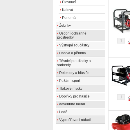
•
Plovoucí
•
Kalová
•
Ponorná
•
Žebříky
•
Osobní ochranné
prostředky
•
Výstrojní součástky
•
Hasiva a pěnidla
•
Těsnící prostředky a
sorbenty
•
Detektory a hlásiče
•
Požární sport
•
Tlakové myčky
•
Doplňky pro hasiče
•
Adventure menu
•
Lodě
•
Vyprošťovací nářadí