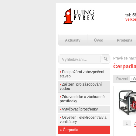
tel:
5
velko
Aktuality
Úvod
Prodejna
Právě se nac
Čerpadl
•
Protipožární zabezpečení
staveb
Řazení:
•
Zařízení pro zásobování
vodou
•
Zdravotnické a záchranné
prostředky
•
Vytyčovací prostředky
•
Osvětlení, elektrocentrály a
ventilátory
»
Čerpadla