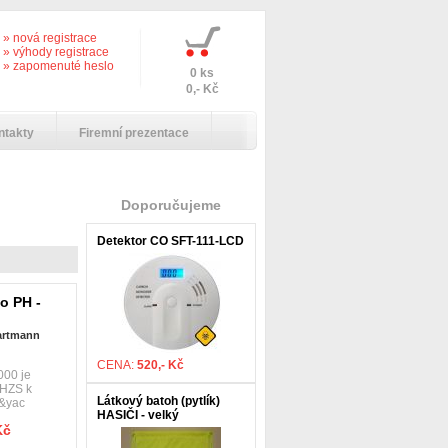
» nová registrace
» výhody registrace
» zapomenuté heslo
0 ks
0,- Kč
ntakty
Firemní prezentace
Doporučujeme
Detektor CO SFT-111-LCD
o PH -
Hartmann
CENA:
520,- Kč
000 je
 HZS k
Látkový batoh (pytlík)
v&yac
HASIČI - velký
Kč