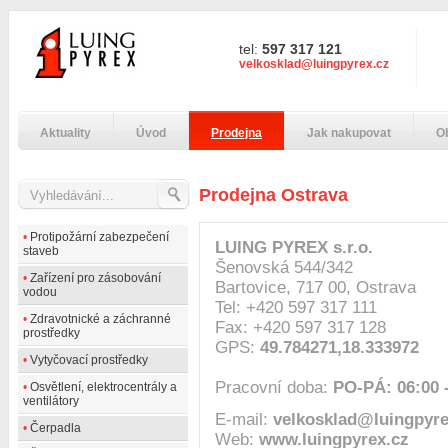
tel:
597 317 121
velkosklad@luingpyrex.cz
Aktuality
Úvod
Prodejna
Jak nakupovat
O
Prodejna Ostrava
•
Protipožární zabezpečení
LUING PYREX s.r.o.
staveb
Šenovská 544/342
•
Zařízení pro zásobování
Bartovice, 717 00, Ostrava
vodou
Tel: +420 597 317 111
•
Zdravotnické a záchranné
Fax: +420 597 317 128
prostředky
GPS:
49.784271,18.333972
•
Vytyčovací prostředky
Pracovní doba:
PO-PÁ: 06:00 -
•
Osvětlení, elektrocentrály a
ventilátory
E-mail:
velkosklad@luingpyre
•
Čerpadla
Web:
www.luingpyrex.cz