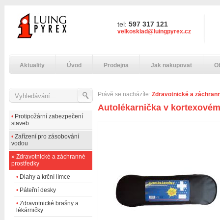
tel:
597 317 121
velkosklad@luingpyrex.cz
Aktuality
Úvod
Prodejna
Jak nakupovat
O
Právě se nacházíte:
Zdravotnické a záchran
Autolékarnička v kortexovém
•
Protipožární zabezpečení
staveb
•
Zařízení pro zásobování
vodou
»
Zdravotnické a záchranné
prostředky
•
Dlahy a krční límce
•
Páteřní desky
•
Zdravotnické brašny a
lékárničky