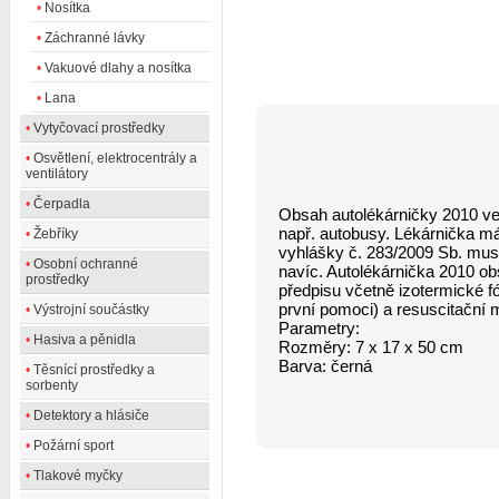
•
Nosítka
•
Záchranné lávky
•
Vakuové dlahy a nosítka
•
Lana
•
Vytyčovací prostředky
•
Osvětlení, elektrocentrály a
ventilátory
•
Čerpadla
Obsah autolékárničky 2010 veli
např. autobusy. Lékárnička má
•
Žebříky
vyhlášky č. 283/2009 Sb. mu
•
Osobní ochranné
navíc. Autolékárnička 2010 o
prostředky
předpisu včetně izotermické fó
první pomoci) a resuscitační
•
Výstrojní součástky
Parametry:
•
Hasiva a pěnidla
Rozměry: 7 x 17 x 50 cm
Barva: černá
•
Těsnící prostředky a
sorbenty
•
Detektory a hlásiče
•
Požární sport
•
Tlakové myčky