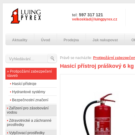
tel:
597 317 121
velkosklad@luingpyrex.cz
Aktuality
Úvod
Prodejna
Jak nakupovat
O
Právě se nacházíte:
Protipožární zabezpečen
Hasicí přístroj práškový 6 kg
»
Protipožární zabezpečení
staveb
•
Hasící přístroje
•
Hydrantové systémy
•
Bezpečnostní značení
•
Zařízení pro zásobování
vodou
•
Zdravotnické a záchranné
prostředky
•
Vytyčovací prostředky