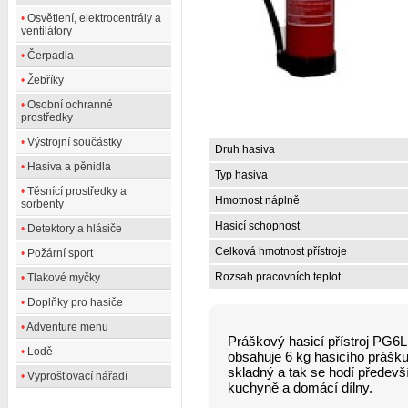
•
Osvětlení, elektrocentrály a
ventilátory
•
Čerpadla
•
Žebříky
•
Osobní ochranné
prostředky
•
Výstrojní součástky
Druh hasiva
•
Hasiva a pěnidla
Typ hasiva
•
Těsnící prostředky a
Hmotnost náplně
sorbenty
Hasicí schopnost
•
Detektory a hlásiče
Celková hmotnost přístroje
•
Požární sport
Rozsah pracovních teplot
•
Tlakové myčky
•
Doplňky pro hasiče
•
Adventure menu
Práškový hasicí přístroj PG6LE
•
Lodě
obsahuje 6 kg hasicího prášku
skladný a tak se hodí předevš
•
Vyprošťovací nářadí
kuchyně a domácí dílny.