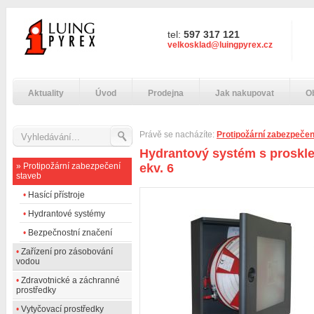
tel:
597 317 121
velkosklad@luingpyrex.cz
Aktuality
Úvod
Prodejna
Jak nakupovat
O
Právě se nacházíte:
Protipožární zabezpečen
Hydrantový systém s proskle
»
Protipožární zabezpečení
ekv. 6
staveb
•
Hasící přístroje
•
Hydrantové systémy
•
Bezpečnostní značení
•
Zařízení pro zásobování
vodou
•
Zdravotnické a záchranné
prostředky
•
Vytyčovací prostředky