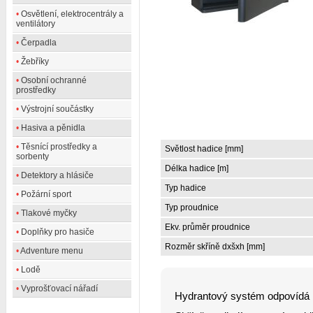
•
Osvětlení, elektrocentrály a
ventilátory
•
Čerpadla
•
Žebříky
•
Osobní ochranné
prostředky
•
Výstrojní součástky
•
Hasiva a pěnidla
•
Těsnící prostředky a
Světlost hadice [mm]
sorbenty
Délka hadice [m]
•
Detektory a hlásiče
Typ hadice
•
Požární sport
Typ proudnice
•
Tlakové myčky
Ekv. průměr proudnice
•
Doplňky pro hasiče
Rozměr skříně dxšxh [mm]
•
Adventure menu
•
Lodě
•
Vyprošťovací nářadí
Hydrantový systém odpovídá