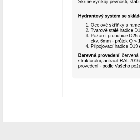
Skříně vynikají pevností, stab
Hydrantový systém se sklád
Ocelové skříňky s ram
Tvarově stálé hadice D1
Požární proudnice D25 e
ekv. 6mm - průtok Q < 1
Připojovací hadice D19
Barevná provedení
: červená
strukturální, antracit RAL 701
provedení - podle Vašeho pož