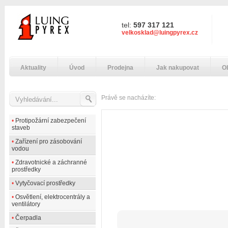
tel:
597 317 121
velkosklad@luingpyrex.cz
Aktuality
Úvod
Prodejna
Jak nakupovat
O
Právě se nacházíte:
•
Protipožární zabezpečení
staveb
•
Zařízení pro zásobování
vodou
•
Zdravotnické a záchranné
prostředky
•
Vytyčovací prostředky
•
Osvětlení, elektrocentrály a
ventilátory
•
Čerpadla