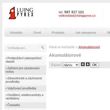
tel:
597 317 121
velkosklad@luingpyrex.cz
Aktuality
Úvod
Prodejna
Jak nakupovat
O
Právě se nacházíte:
»
Akumulátorové
Akumulátorové
•
Protipožární zabezpečení
staveb
Řazení:
•
Zařízení pro zásobování
vodou
•
Zdravotnické a záchranné
prostředky
•
Vytyčovací prostředky
•
Osvětlení, elektrocentrály a
ventilátory
•
Čerpadla