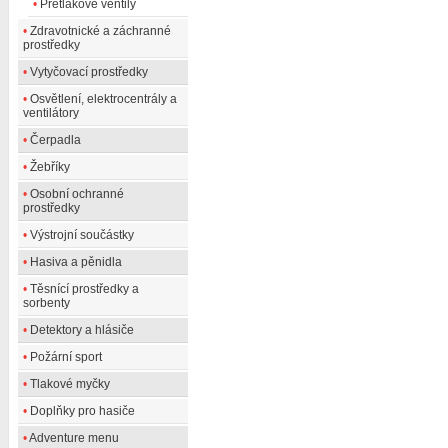
•
Přetlakové ventily
•
Zdravotnické a záchranné
prostředky
•
Vytyčovací prostředky
•
Osvětlení, elektrocentrály a
ventilátory
•
Čerpadla
•
Žebříky
•
Osobní ochranné
prostředky
•
Výstrojní součástky
•
Hasiva a pěnidla
•
Těsnící prostředky a
sorbenty
•
Detektory a hlásiče
•
Požární sport
•
Tlakové myčky
•
Doplňky pro hasiče
•
Adventure menu