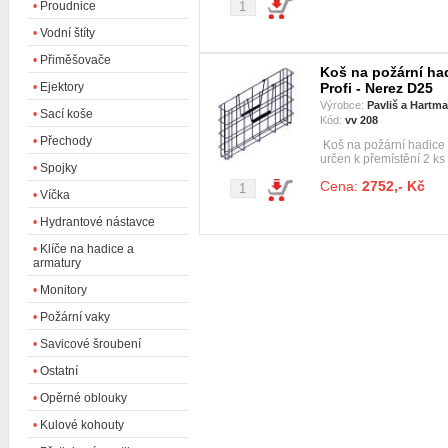
•
Proudnice
•
Vodní štíty
•
Přiměšovače
Koš na požární ha
Profi - Nerez D25
•
Ejektory
Výrobce:
Pavliš a Hartm
•
Sací koše
Kód:
vv 208
•
Přechody
Koš na požární hadice
určen k přemístění 2 ks
•
Spojky
Cena:
2752,- Kč
•
Víčka
•
Hydrantové nástavce
•
Klíče na hadice a
armatury
•
Monitory
•
Požární vaky
•
Savicové šroubení
•
Ostatní
•
Opěrné oblouky
•
Kulové kohouty