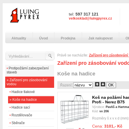
tel:
597 317 121
velkosklad@luingpyrex.cz
Aktuality
Úvod
Prodejna
Jak nakupovat
O
Právě se nacházíte:
Zařízení pro zásobování
Zařízení pro zásobování vod
•
Protipožární zabezpečení
staveb
Koše na hadice
»
Zařízení pro zásobování
vodou
Řazení:
•
Hadice tlakové
Koš na požární ha
»
Koše na hadice
Profi - Nerez B75
Výrobce:
Pavliš a Hartm
•
Hadice sací
Kód:
vv 206
•
Rozdělovače
Rozměry š x v x d (mm)
•
Sběrače
Cena:
3101,- Kč