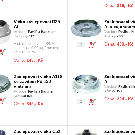
Cena:
316,- Kč
Víčko zaslepovací D25
Zaslepovací ví
Al
Al s bajonetem
Výrobce:
Pavliš a Hartmann
Výrobce:
Pavliš a 
Kód:
pop 012
Kód:
vpo 008
Víčko zaslepovací D25 Al
Cena:
430,- Kč
Hmotnost: 0,09 kg Pracovní
tlak: 1,6 MPa
Cena:
148,- Kč
Zaslepovací víčko A110
Zaslepovací v
se závitem Rd 130
Al
vnitřním
Výrobce:
Pavliš a 
Kód:
vv 153
Výrobce:
Pavliš a Hartmann
Kód:
kar 021
Cena:
224,- Kč
Cena:
345,- Kč
Zaslepovací víčko C52
Zaslepovací v