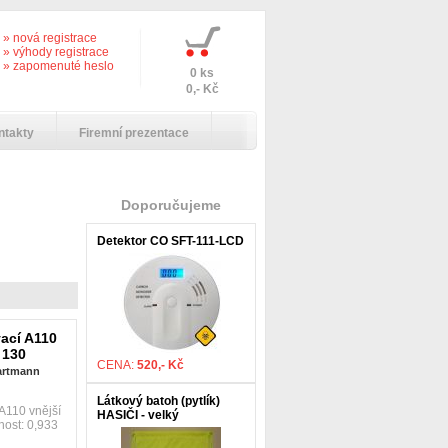
» nová registrace
» výhody registrace
» zapomenuté heslo
0 ks
0,- Kč
ntakty
Firemní prezentace
Doporučujeme
Detektor CO SFT-111-LCD
ací A110
 130
CENA:
520,- Kč
Hartmann
Látkový batoh (pytlík)
A110 vnější
HASIČI - velký
nost: 0,933