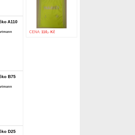
čko A110
Hartmann
CENA:
110,- Kč
íčko B75
Hartmann
íčko D25