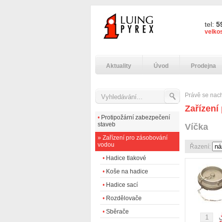
tel:
5
velko
Aktuality
Úvod
Prodejna
Právě se nac
Zařízení
•
Protipožární zabezpečení
staveb
Víčka
»
Zařízení pro zásobování
vodou
Řazení:
•
Hadice tlakové
•
Koše na hadice
•
Hadice sací
•
Rozdělovače
•
Sběrače