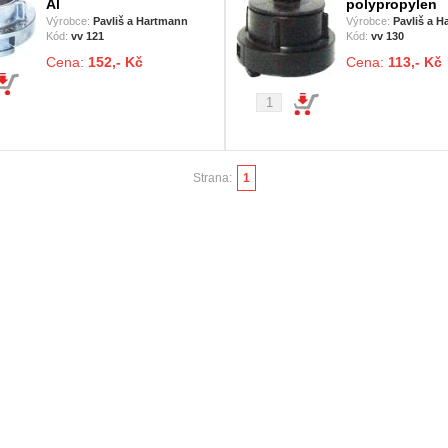
Al
polypropylen
Výrobce:
Pavliš a Hartmann
Výrobce:
Pavliš a 
Kód:
vv 121
Kód:
vv 130
Cena:
152,- Kč
Cena:
113,- Kč
Strana:
1