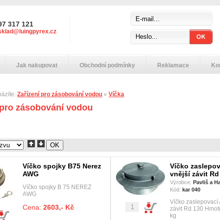
97 317 121
sklad@luingpyrex.cz
Jak nakupovat
Obchodní podmínky
Reklamace
Ko
házíte:
Zařízení pro zásobování vodou
»
Víčka
 pro zásobování vodou
Víčko spojky B75 Nerez
Víčko zaslepov
AWG
vnější závit Rd
Výrobce:
Pavliš a 
Víčko spojky B 75 NEREZ
Kód:
kar 040
AWG
Víčko zaslepovací 
Cena:
2603,- Kč
závit Rd 130 Hmot
kg