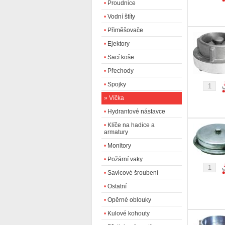
•
Proudnice
•
Vodní štíty
•
Přiměšovače
•
Ejektory
•
Sací koše
•
Přechody
•
Spojky
»
Víčka
•
Hydrantové nástavce
•
Klíče na hadice a
armatury
•
Monitory
•
Požární vaky
•
Savicové šroubení
•
Ostatní
•
Opěrné oblouky
•
Kulové kohouty